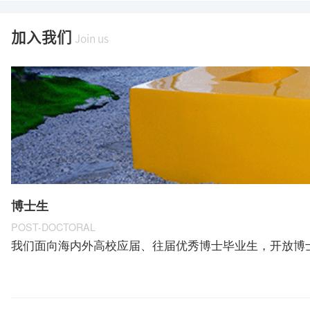
加入我们
Join us
博士生
POST-DOCTORAL
我们⾯向海内外⾼校应届、往届优秀博⼠毕业⽣，开放博⼠